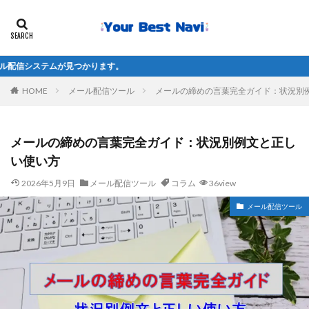
種別で探す
つかります。
目的で探す
HOME
メール配信ツール
メールの締めの言葉完全ガイド：状況別
比較navi
ビジネス系
口コミ
コラム
用語解説
Q＆A
メールの締めの言葉完全ガイド：状況別例文と正し
い使い方
検索
2026年5月9日
メール配信ツール
コラム
36view
メール配信ツール