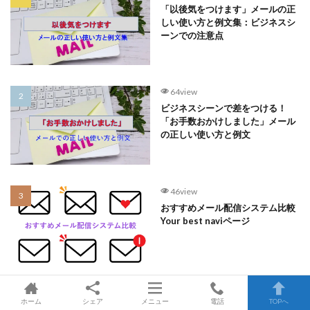
「以後気をつけます」メールの正
しい使い方と例文集：ビジネスシ
ーンでの注意点
64view
ビジネスシーンで差をつける！
「お手数おかけしました」メール
の正しい使い方と例文
46view
おすすめメール配信システム比較
Your best naviページ
38view
ホーム
シェア
メニュー
電話
TOPへ
「失念しておりました」を使いこ