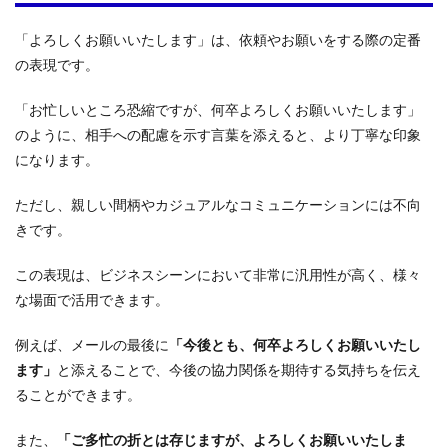
に触
れ
「よろしくお願いいたします」は、依頼やお願いをする際の定番
る：
話題
の表現です。
の共
有
「お忙しいところ恐縮ですが、何卒よろしくお願いいたします」
4.3
のように、相手への配慮を示す言葉を添えると、より丁寧な印象
未来
になります。
への
期待
を込
ただし、親しい間柄やカジュアルなコミュニケーションには不向
め
きです。
る：
前向
きな
この表現は、ビジネスシーンにおいて非常に汎用性が高く、様々
言葉
な場面で活用できます。
5
まと
例えば、メールの最後に
「今後とも、何卒よろしくお願いいたし
め：
ます」
と添えることで、今後の協力関係を期待する気持ちを伝え
状況
ることができます。
に合
わせ
た締
また、
「ご多忙の折とは存じますが、よろしくお願いいたしま