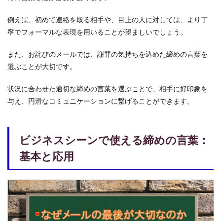
3.2
家族
例えば、初めて連絡を取る相手や、目上の人に対しては、より丁
への
メー
寧でフォーマルな表現を用いることが望ましいでしょう。
ル：
愛情
また、お詫びのメールでは、謝罪の気持ちを込めた締めの言葉を
を伝
選ぶことが大切です。
える
表現
状況に合わせた適切な締めの言葉を選ぶことで、相手に好印象を
3.3
与え、円滑なコミュニケーションに繋げることができます。
締め
の言
葉＋
α：相
手に
ビジネスシーンで使える締めの言葉：
合わ
基本と応用
せた
メッ
セー
ジ
4
締め
の言