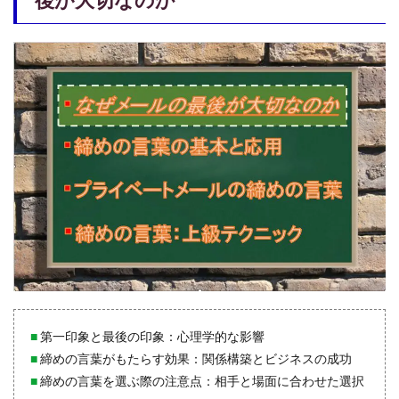
なぜ
メー
ルの
最後
が大
切な
のか
1.1
第一
印象
と最
後の
印
象：
心理
学的
な影
響
1.2
締め
■
第一印象と最後の印象：心理学的な影響
の言
■
締めの言葉がもたらす効果：関係構築とビジネスの成功
葉が
■
締めの言葉を選ぶ際の注意点：相手と場面に合わせた選択
もた
らす