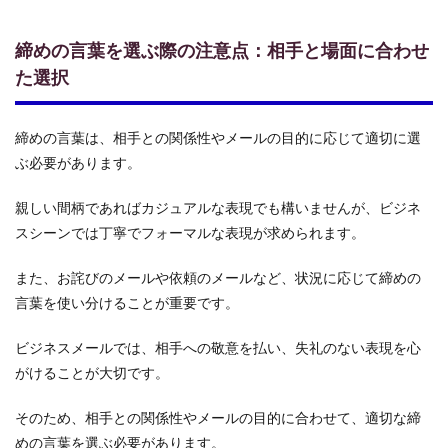
プラ
イベ
締めの言葉を選ぶ際の注意点：相手と場面に合わせ
ート
メー
た選択
ルで
使え
る締
締めの言葉は、相手との関係性やメールの目的に応じて適切に選
めの
言
ぶ必要があります。
葉：
親し
親しい間柄であればカジュアルな表現でも構いませんが、ビジネ
みを
込め
スシーンでは丁寧でフォーマルな表現が求められます。
て
3.1
また、お詫びのメールや依頼のメールなど、状況に応じて締めの
友人
言葉を使い分けることが重要です。
への
メー
ビジネスメールでは、相手への敬意を払い、失礼のない表現を心
ル：
カジ
がけることが大切です。
ュア
ルな
そのため、相手との関係性やメールの目的に合わせて、適切な締
表現
めの言葉を選ぶ必要があります。