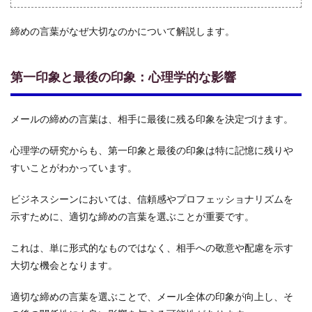
効
果：
締めの言葉がなぜ大切なのかについて解説します。
関係
構築
とビ
第一印象と最後の印象：心理学的な影響
ジネ
スの
成功
メールの締めの言葉は、相手に最後に残る印象を決定づけます。
1.3
締め
の言
心理学の研究からも、第一印象と最後の印象は特に記憶に残りや
葉を
すいことがわかっています。
選ぶ
際の
ビジネスシーンにおいては、信頼感やプロフェッショナリズムを
注意
点：
示すために、適切な締めの言葉を選ぶことが重要です。
相手
と場
これは、単に形式的なものではなく、相手への敬意や配慮を示す
面に
合わ
大切な機会となります。
せた
選択
適切な締めの言葉を選ぶことで、メール全体の印象が向上し、そ
2