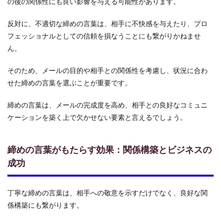
の後の関係性にも良い影響を与える可能性があります。
ビジ
ネス
反対に、不適切な締めの言葉は、相手に不快感を与えたり、プロ
シー
ンで
フェッショナルとしての信頼を損なうことにも繋がりかねませ
使え
ん。
る締
めの
言
そのため、メールの目的や相手との関係性を考慮し、状況に合わ
葉：
せた締めの言葉を選ぶことが重要です。
基本
と応
締めの言葉は、メールの完成度を高め、相手との良好なコミュニ
用
ケーションを築く上で欠かせない要素と言えるでしょう。
2.1
基本
的な
締めの言葉がもたらす効果：関係構築とビジネスの
締め
の言
成功
葉：
汎用
性の
丁寧な締めの言葉は、相手への敬意を示すだけでなく、良好な関
高い
表現
係構築にも繋がります。
2.2