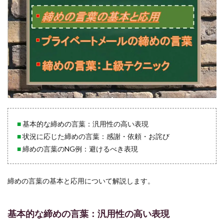
葉で
差を
つけ
る：
上級
テク
ニッ
ク
4.1
季節
の挨
拶を
取り
■
基本的な締めの言葉：汎用性の高い表現
入れ
■
状況に応じた締めの言葉：感謝・依頼・お詫び
る：
時候
■
締めの言葉のNG例：避けるべき表現
の挨
拶
4.2
締めの言葉の基本と応用について解説します。
イベ
ント
や出
基本的な締めの言葉：汎用性の高い表現
来事