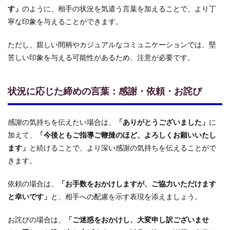
めの
す」
のように、相手の状況を気遣う言葉を加えることで、より丁
言葉
で好
寧な印象を与えることができます。
印象
を与
ただし、親しい間柄やカジュアルなコミュニケーションでは、堅
えよ
苦しい印象を与える可能性があるため、注意が必要です。
う
状況に応じた締めの言葉：感謝・依頼・お詫び
感謝の気持ちを伝えたい場合は、
「ありがとうございました」
に
加えて、
「今後ともご指導ご鞭撻のほど、よろしくお願いいたし
ます」
と続けることで、より深い感謝の気持ちを伝えることがで
きます。
依頼の場合は、
「お手数をおかけしますが、ご協力いただけます
と幸いです」
と、相手への配慮を示す表現を添えましょう。
お詫びの場合は、
「ご迷惑をおかけし、大変申し訳ございませ