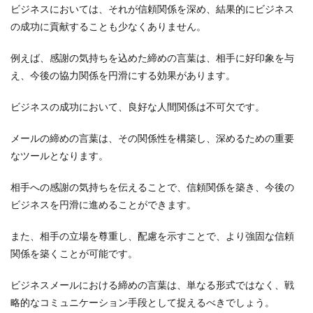
ビジネスにおいては、それが信頼関係を深め、結果的にビジネス
状況
に応
の成功に貢献することも少なくありません。
じた
締め
例えば、感謝の気持ちを込めた締めの言葉は、相手に好印象を与
の言
葉：
え、今後の協力関係を円滑にする効果があります。
感
謝・
ビジネスの成功において、良好な人間関係は不可欠です。
依
頼・
お詫
メールの締めの言葉は、その関係性を構築し、深めるための重要
び
なツールとなります。
2.3
締め
相手への感謝の気持ちを伝えることで、信頼関係を築き、今後の
の言
ビジネスを円滑に進めることができます。
葉の
NG
例：
また、相手の立場を尊重し、配慮を示すことで、より強固な信頼
避け
関係を築くことが可能です。
るべ
き表
ビジネスメールにおける締めの言葉は、単なる形式ではなく、戦
現
略的なコミュニケーション手段として捉えるべきでしょう。
3