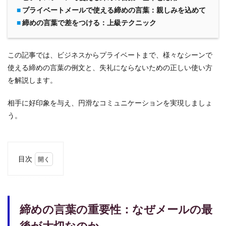
■
プライベートメールで使える締めの言葉：親しみを込めて
■
締めの言葉で差をつける：上級テクニック
この記事では、ビジネスからプライベートまで、様々なシーンで
使える締めの言葉の例文と、失礼にならないための正しい使い方
を解説します。
相手に好印象を与え、円滑なコミュニケーションを実現しましょ
う。
目次
1
締め
の言
葉の
締めの言葉の重要性：なぜメールの最
重要
性：
後が大切なのか