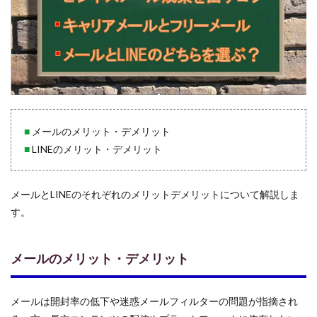
デメ
リッ
ト
4.2
フリ
ーメ
ール
の利
便性
■
メールのメリット・デメリット
4.3
■
LINEのメリット・デメリット
乗り
換え
時の
メールとLINEのそれぞれのメリットデメリットについて解説しま
注意
点と
す。
準備
5
メールのメリット・デメリット
メール
と
LINE、
ターゲ
メールは開封率の低下や迷惑メールフィルターの問題が指摘され
ット層