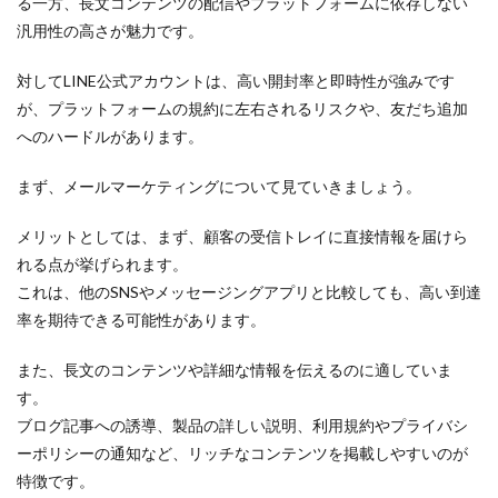
る一方、長文コンテンツの配信やプラットフォームに依存しない
と目的
に合わ
汎用性の高さが魅力です。
せた選
択
対してLINE公式アカウントは、高い開封率と即時性が強みです
6
が、プラットフォームの規約に左右されるリスクや、友だち追加
まと
へのハードルがあります。
め：
メー
ルは
まず、メールマーケティングについて見ていきましょう。
「オ
ワコ
メリットとしては、まず、顧客の受信トレイに直接情報を届けら
ン」
れる点が挙げられます。
では
な
これは、他のSNSやメッセージングアプリと比較しても、高い到達
い、
率を期待できる可能性があります。
メー
ルマ
ーケ
また、長文のコンテンツや詳細な情報を伝えるのに適していま
ティ
す。
ング
の継
ブログ記事への誘導、製品の詳しい説明、利用規約やプライバシ
続的
ーポリシーの通知など、リッチなコンテンツを掲載しやすいのが
な価
特徴です。
値