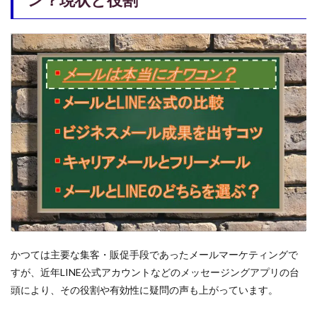
は本
当に
オワ
コ
ン？
現状
と役
割
2
メー
ルと
LINE
公式
アカ
ウン
トの
比較
2.1
メー
かつては主要な集客・販促手段であったメールマーケティングで
ルの
すが、近年LINE公式アカウントなどのメッセージングアプリの台
メリ
頭により、その役割や有効性に疑問の声も上がっています。
ッ
ト・
デメ