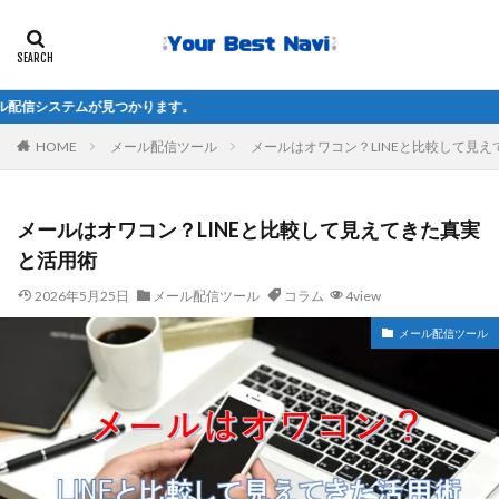
種別で探す
つかります。
目的で探す
HOME
メール配信ツール
メールはオワコン？LINEと比較して見
比較navi
ビジネス系
口コミ
コラム
用語解説
Q＆A
メールはオワコン？LINEと比較して見えてきた真実
と活用術
検索
2026年5月25日
メール配信ツール
コラム
4view
メール配信ツール