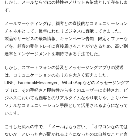
しかし、メールならではの特性やメリットも依然として存在しま
リッ
す。
ト
2.2
メールマーケティングは、顧客との直接的なコミュニケーション
LINE
チャネルとして、長年にわたりビジネスに貢献してきました。
のメ
リッ
製品やサービスの最新情報、キャンペーン告知、限定オファーな
ト・
どを、顧客の受信トレイに直接届けることができるため、高い到
デメ
達率とエンゲージメントを期待できる手法でした。
リッ
ト
しかし、スマートフォンの普及とメッセージングアプリの浸透
3
は、コミュニケーションのあり方を大きく変えました。
「オ
ワコ
LINE、FacebookMessenger、WhatsAppなどのメッセージングア
ン」
プリは、その手軽さと即時性から多くのユーザーに支持され、ビ
では
な
ジネスにおいても顧客とのリアルタイムなやり取りや、よりパー
い！
ソナルなコミュニケーション手段として活用されるようになって
メー
います。
ルで
成果
を出
こうした流れの中で、「メールはもう古い」「オワコンなのでは
すコ
ないか」といった声が聞かれるようになったのは自然なことと言
ツ