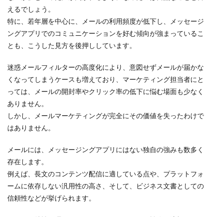
えるでしょう。
3.1
特に、若年層を中心に、メールの利用頻度が低下し、メッセージ
読者
にと
ングアプリでのコミュニケーションを好む傾向が強まっているこ
って
とも、こうした見方を後押ししています。
価値
ある
迷惑メールフィルターの高度化により、意図せずメールが届かな
情報
提供
くなってしまうケースも増えており、マーケティング担当者にと
っては、メールの開封率やクリック率の低下に悩む場面も少なく
3.2
明確
ありません。
なゴ
しかし、メールマーケティングが完全にその価値を失ったわけで
ール
はありません。
設定
と
PDCA
メールには、メッセージングアプリにはない独自の強みも数多く
3.3
存在します。
パー
例えば、長文のコンテンツ配信に適している点や、プラットフォ
ソナ
ームに依存しない汎用性の高さ、そして、ビジネス文書としての
ライ
ズと
信頼性などが挙げられます。
セグ
メン