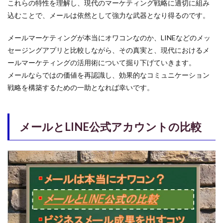
これらの特性を理解し、現代のマーケティング戦略に適切に組み
テー
ショ
込むことで、メールは依然として強力な武器となり得るのです。
ン
メールマーケティングが本当にオワコンなのか、LINEなどのメッ
4
キャ
セージングアプリと比較しながら、その真実と、現代におけるメ
リア
ールマーケティングの活用術について掘り下げていきます。
メー
メールならではの価値を再認識し、効果的なコミュニケーション
ルの
現状
戦略を構築するための一助となれば幸いです。
とフ
リー
メー
ルへ
メールとLINE公式アカウントの比較
の移
行
4.1
キャ
リア
メー
ルの
メリ
ッ
ト・